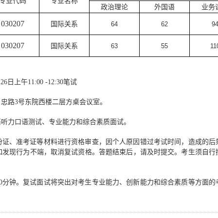
专业代码
专业名称
政治理论
外国语
业务
030207
国际关系
64
62
9
030207
国际关系
63
55
11
6日上午11:00 -12:30笔试
忠路3号东院西楼二层方桌会议室。
语听力口语测试、专业能力和综合素质面试。
份证、准考证等材料进行资格审查，因个人原因错过考试时间，造成的后
如发现行为不端，取消复试资格。答题结束后，请及时提交。考生须自行携
20分钟。复试面试将突出对考生专业能力、创新能力和综合素质等方面的