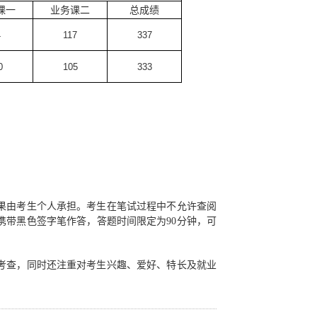
课一
业务课二
总成绩
4
117
337
0
105
333
果由考生个人承担。考生在笔试过程中不允许查阅
带黑色签字笔作答，答题时间限定为90分钟，可
考查，同时还注重对考生兴趣、爱好、特长及就业