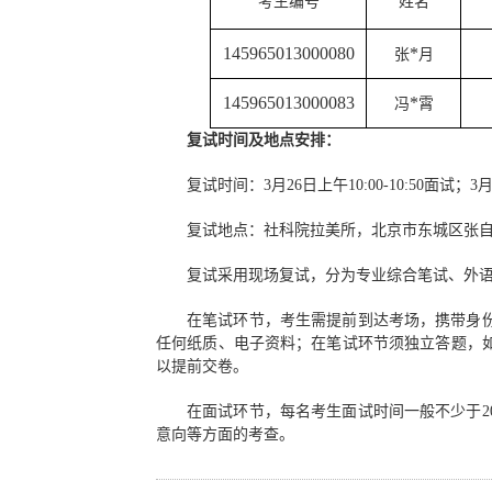
考生编号
姓名
145965013000080
*
张
月
145965013000083
*
冯
霄
复试时间及地点安排：
复试时间：3月26日上午10:00-10:50面试；3月2
复试地点：社科院拉美所，北京市东城区张自
复试采用现场复试，分为专业综合笔试、外
在笔试环节，考生需提前到达考场，携带身
任何纸质、电子资料；在笔试环节须独立答题，
以提前交卷。
在面试环节，每名考生面试时间一般不少于
意向等方面的考查。