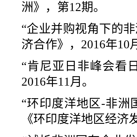
洲》，第
12
期。
“企业并购视角下的
济合作》，
2016
年
10
“肯尼亚日非峰会看
2016
年
11
月。
“环印度洋地区
-
非洲
《环印度洋地区经济