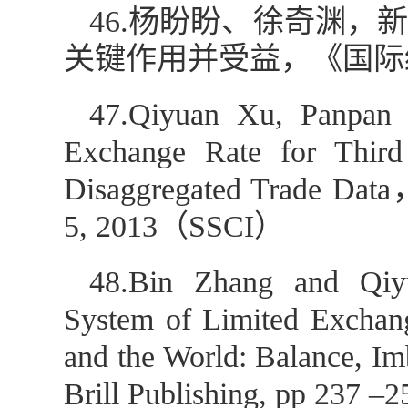
46.杨盼盼、徐奇渊
关键作用并受益，《国际经
47.Qiyuan Xu, Panpan
Exchange Rate for Thir
Disaggregated Trade Data
5, 2013（SSCI）
48.Bin Zhang and Qiyu
System of Limited Exchang
and the World: Balance, Im
Brill Publishing, pp 237 –2