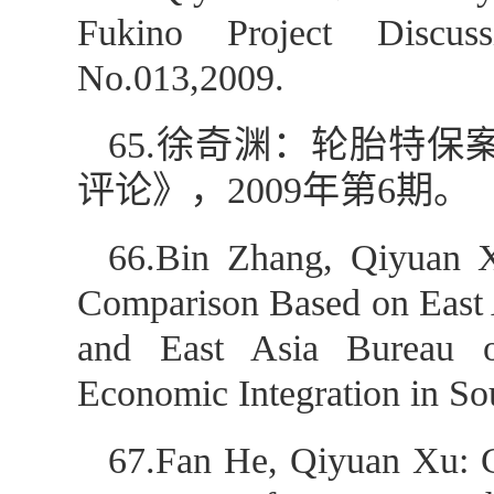
Fukino Project Discuss
No.013,2009.
65.徐奇渊：轮胎特
评论》，2009年第6期。
66.Bin Zhang, Qiyuan X
Comparison Based on East A
and East Asia Bureau 
Economic Integration in So
67.Fan He, Qiyuan Xu: 