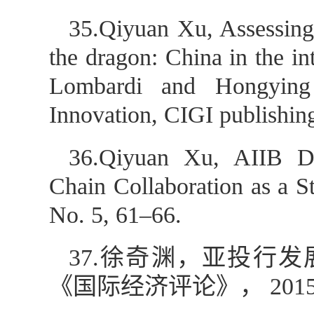
35.Qiyuan Xu, Assessing 
the dragon: China in the in
Lombardi and Hongying 
Innovation, CIGI publishin
36.Qiyuan Xu, AIIB De
Chain Collaboration as a St
No. 5, 61–66.
37.徐奇渊，亚投行
《国际经济评论》， 201