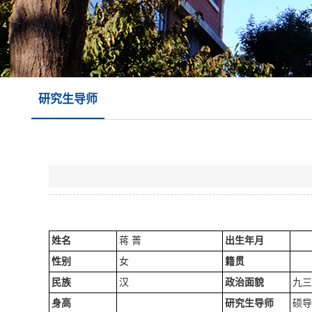
研究生导师
姓
名
蒋 菁
出生年月
性
别
女
籍贯
民
族
汉
政治面貌
九三
身
高
研究生导师
硕导